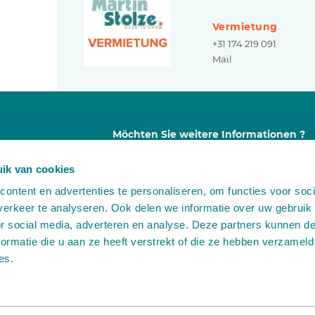
Vermietung
+31 174 219 091
Mail
Möchten Sie weitere Informationen ?
Dann nehmen Sie unverbindlich Kontakt
ik van cookies
zu uns auf:
ontent en advertenties te personaliseren, om functies voor soci
A
Leemidden 6
erkeer te analyseren. Ook delen we informatie over uw gebruik
2678 ME De Lier
or social media, adverteren en analyse. Deze partners kunnen 
T
+31 (0)174 518 113
ormatie die u aan ze heeft verstrekt of die ze hebben verzameld
E
info@martinstolze.nl
es.