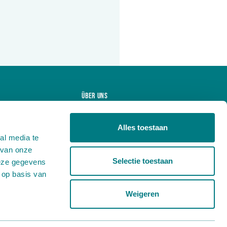
Über uns
Projekte
Alles toestaan
Produkte
al media te
Nachrichten
 van onze
Arbeiten bei
Selectie toestaan
deze gegevens
 op basis van
Kontakt
Weigeren