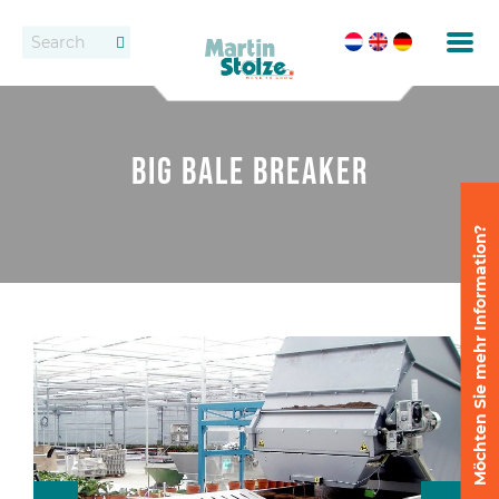
Förderbänder
Kontakt
Rollenbahnen
Händlern
Big Bale Breaker
Vermietung
Möchten Sie mehr Information?
Eintopfen
Feste Förderbandsysteme
Absetzen und Auseinanderstellen
Liefern
Liefersysteme