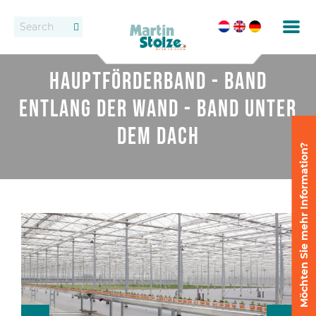
Förderbänder
Kontakt
Hauptförderband - Band
Rollenbahnen
Händlern
entlang der Wand - Band unter
Vermietung
dem Dach
Möchten Sie mehr Information?
Eintopfen
Feste Förderbandsysteme
Absetzen und Auseinanderstellen
Liefern
Liefersysteme