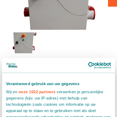
Kartontransport
Verpacken - Einpacken - Sortieren
Zubehör
Fernbedienung
Zubehör
Verantwoord gebruik van uw gegevens
Fernbedienung. Mit diesem kabellosen Handsender können
Sie die Förderbänder von überall aus starten und stoppen,
Wij en
onze 1022 partners
verwerken je persoonlijke
wenn sie sich in Reichweite des Empfängers befinden.
gegevens (bijv. uw IP-adres) met behulp van
technologieën zoals cookies om informatie op uw
apparaat op te slaan en te gebruiken met als doel
gepersonaliseerde advertenties en content, metingen aan