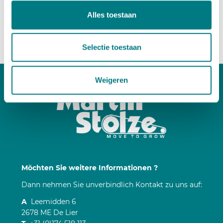
partners voor social media, adverteren en analyse. Deze
Alles toestaan
partners kunnen deze gegevens combineren met andere
Paul van Leeuwen
informatie die u aan ze heeft verstrekt of die ze hebben
+31 174 25 76 06
verzameld op basis van uw gebruik van hun services.
Mail
Selectie toestaan
Weigeren
Möchten Sie weitere Informationen ?
Dann nehmen Sie unverbindlich Kontakt zu uns auf:
A
Leemidden 6
2678 ME De Lier