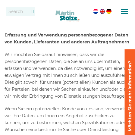
Förderbänder
Kontakt
Erfassung und Verwendung personenbezogener Daten
Rollenbahnen
Händlern
von Kunden, Lieferanten und anderen Auftragnehmern
Vermietung
Wir möchten Sie darauf hinweisen, dass wir die
personenbezogenen Daten, die Sie an uns übermitteln,
Möchten Sie mehr Information?
erfassen und verwenden, da dies notwendig ist, um einen
Eintopfen
etwaigen Vertrag mit Ihnen zu schließen und auszuführen.
Dies gilt sowohl für unsere (potenziellen) Kunden als auch
Feste Förderbandsysteme
für Parteien, bei denen wir Sachen einkaufen und/oder die
wir mit der Erbringung von Dienstleistungen beauftragen.
Absetzen und Auseinanderstellen
Wenn Sie ein (potenzieller) Kunde von uns sind, verwenden
Liefern
wir Ihre Daten, um Ihnen ein Angebot zuschicken zu
können, um zu bestimmen, welchen Spezifikationen oder
Wünschen eine bestimmte Sache oder Dienstleistung
Liefersysteme