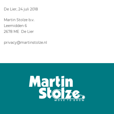
De Lier, 24 juli 2018
Martin Stolze b.v.
Leemidden 6
2678 ME De Lier
privacy@martinstolze.nl