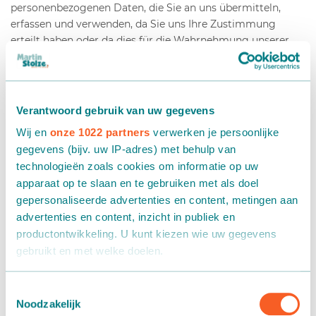
personenbezogenen Daten, die Sie an uns übermitteln,
erfassen und verwenden, da Sie uns Ihre Zustimmung
erteilt haben oder da dies für die Wahrnehmung unserer
berechtigten Interessen notwendig ist. Wir verarbeiten die
folgenden Daten: Name, Adresse und Kontaktdaten.
Wenn Sie eine Geschäftsbeziehung mit uns unterhalten,
Verantwoord gebruik van uw gegevens
verwenden wir Ihre Daten, damit wir uns für Zwecke, die für
Wij en
onze 1022 partners
verwerken je persoonlijke
unser Unternehmen von Belang sind, mit Ihnen in
gegevens (bijv. uw IP-adres) met behulp van
Verbindung setzen können. Dazu gehören beispielsweise
technologieën zoals cookies om informatie op uw
die Besprechung einer möglichen Zusammenarbeit, die
Verschaffung und Einholung von Informationen und die
apparaat op te slaan en te gebruiken met als doel
Instandhaltung unseres Netzwerks.
gepersonaliseerde advertenties en content, metingen aan
advertenties en content, inzicht in publiek en
Sie sind nicht verpflichtet, uns Ihre personenbezogenen
productontwikkeling. U kunt kiezen wie uw gegevens
Daten zu übermitteln. Wenn Sie uns keine oder
gebruikt en met welke doelen.
unzureichende personenbezogene/n Daten übermitteln,
besteht jedoch die Möglichkeit, dass wir die oben
Als u het toestaat, willen we ook graag:
Toestemmingsselectie
genannten Zwecke nicht erfüllen können.
Noodzakelijk
Informatie verzamelen over uw geografische locatie,