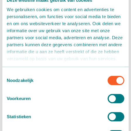
Deze website maakt gebruik van cookies
verarbeiteten Töpfe und die Laufgeschwindigkeit einstellen
We gebruiken cookies om content en advertenties te
können. Bei einer eventuellen Störung stoppt die Maschine
personaliseren, om functies voor social media te bieden
automatisch, und auf dem Bildschirm ist zu sehen, welche
en om ons websiteverkeer te analyseren. Ook delen we
Komponente die Störung verursacht hat und welche
informatie over uw gebruik van onze site met onze
Schritte zur Beseitigung der Störung unternommen
partners voor social media, adverteren en analyse. Deze
werden müssen. So können Sie die Störung ganz leicht
partners kunnen deze gegevens combineren met andere
selbst beseitigen. Für optimale Benutzerfreundlichkeit sind
informatie die u aan ze heeft verstrekt of die ze hebben
die Maschinen mit frequenzgesteuerten Motoren
verzameld op basis van uw gebruik van hun services.
ausgestattet, die eine präzise Steuerung der Erdzufuhr und
der Geschwindigkeit der Maschine ermöglichen.
Toestemmingsselectie
Kapazität
Noodzakelijk
Die Geschwindigkeit kann auf bis zu 7000 Töpfe pro Stunde
Voorkeuren
eingestellt werden.
Bei Töpfen von mehr als 14 cm Größe beträgt die maximale
Geschwindigkeit 3500 Töpfe pro Stunde. Das größte
Statistieken
Topfmaß, das verarbeitet werden kann, beträgt 30 cm.