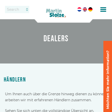
Förderbänder
Kontakt
Rollenbahnen
Händlern
Dealers
Vermietung
Möchten Sie mehr Information?
Eintopfen
Feste Förderbandsysteme
Händlern
Absetzen und Auseinanderstellen
Um Ihnen auch über die Grenze hinweg dienen zu können,
Liefern
arbeiten wir mit erfahrenen Händlern zusammen.
Liefersysteme
Sehen Sie sich unten die vollständige Übersicht an.