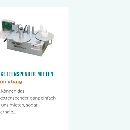
ikettenspender mieten
rmietung
e können das
ikettenspender ganz einfach
i uns mieten, sogar
nerhalb…