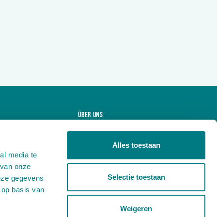
Über uns
Projekte
Alles toestaan
Produkte
al media te
Nachrichten
 van onze
Arbeiten bei
Selectie toestaan
deze gegevens
 op basis van
Kontakt
Weigeren