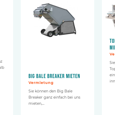
To
mi
Ve
nz
Si
alb
To
ei
Big Bale Breaker mieten
in
Vermietung
Sie können den Big Bale
Breaker ganz einfach bei uns
mieten,…