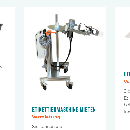
wir
Et
Ve
Si
Et
be
Etikettiermaschine mieten
in
Vermietung
Sie können die