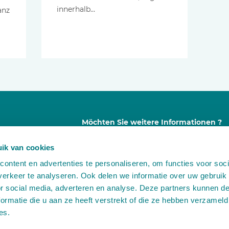
innerhalb…
anz
Möchten Sie weitere Informationen ?
Dann nehmen Sie unverbindlich Kontakt
ik van cookies
zu uns auf:
ontent en advertenties te personaliseren, om functies voor soci
A
Leemidden 6
erkeer te analyseren. Ook delen we informatie over uw gebruik
2678 ME De Lier
or social media, adverteren en analyse. Deze partners kunnen 
T
+31 (0)174 518 113
ormatie die u aan ze heeft verstrekt of die ze hebben verzameld
E
info@martinstolze.nl
es.