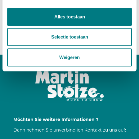
Möchten Sie mehr wissen?
Alles toestaan
Paul van Leeuwen
+31 174 25 76 06
Selectie toestaan
Mail
Weigeren
Möchten Sie weitere Informationen ?
Dann nehmen Sie unverbindlich Kontakt zu uns auf: