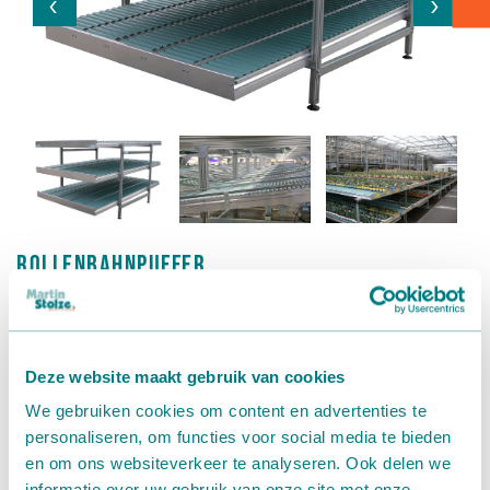
Kartontransport
Verpacken - Einpacken - Sortieren
Zubehör
Rollenbahnpuffer
Rollenbahnen
Zum
Puffern
und reibungslosen Weiterbefördern von
Deze website maakt gebruik van cookies
Produkten können Sie unsere Rollenbahnen nutzen. Wenn
eine höhere Kapazität auf einer begrenzten Fläche benötigt
We gebruiken cookies om content en advertenties te
wird, können Sie sich auch für einen mehrstöckigen
personaliseren, om functies voor social media te bieden
Rollenbahnpuffer entscheiden.
en om ons websiteverkeer te analyseren. Ook delen we
informatie over uw gebruik van onze site met onze