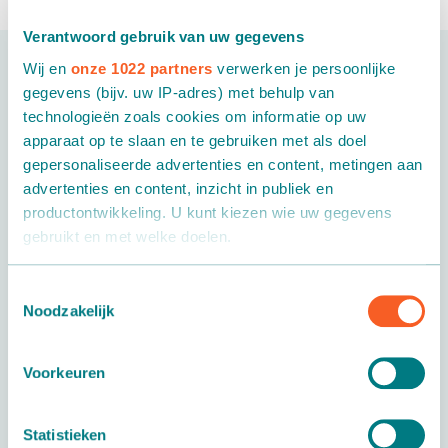
Verantwoord gebruik van uw gegevens
Wij en
onze 1022 partners
verwerken je persoonlijke
gegevens (bijv. uw IP-adres) met behulp van
technologieën zoals cookies om informatie op uw
apparaat op te slaan en te gebruiken met als doel
gepersonaliseerde advertenties en content, metingen aan
advertenties en content, inzicht in publiek en
productontwikkeling. U kunt kiezen wie uw gegevens
gebruikt en met welke doelen.
Als u het toestaat, willen we ook graag:
Toestemmingsselectie
Noodzakelijk
Informatie verzamelen over uw geografische locatie,
Topfgabeln
die tot een paar meter nauwkeurig kan zijn
Uw apparaat identificeren door het actief te scannen
Absetzen und Auseinanderstellen
Voorkeuren
op specifieke eigenschappen (fingerprinting)
Topfgabeln ermöglichen effizientes und
Lees meer over hoe uw persoonlijke gegevens worden
ergonomisches Arbeiten. Sie sparen Zeit, indem
Statistieken
verwerkt en stel uw voorkeuren in het
detailgedeelte
in.
Sie mit…