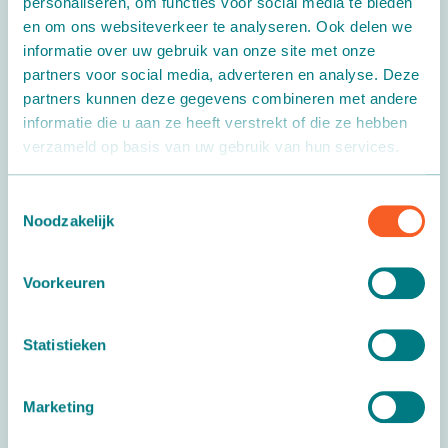
personaliseren, om functies voor social media te bieden
Bedienungsanleitung
en om ons websiteverkeer te analyseren. Ook delen we
Topfreinigungsmaschine
informatie over uw gebruik van onze site met onze
partners voor social media, adverteren en analyse. Deze
Download
partners kunnen deze gegevens combineren met andere
informatie die u aan ze heeft verstrekt of die ze hebben
verzameld op basis van uw gebruik van hun services.
Toestemmingsselectie
Bedienungsanleitung Wasserabgabestation
Noodzakelijk
Download
Voorkeuren
Statistieken
Bedienungsanleitung Drehtisch
Marketing
Download