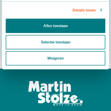
Details tonen
Bedienungsanleitung Etikettiermaschine
Alles toestaan
Download
Selectie toestaan
Weigeren