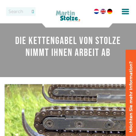
Förderbänder
Kontakt
Die Kettengabel von Stolze
Rollenbahnen
Händlern
nimmt Ihnen Arbeit ab
Vermietung
Möchten Sie mehr Information?
Eintopfen
Feste Förderbandsysteme
Absetzen und Auseinanderstellen
Liefern
Liefersysteme