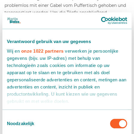
problemlos mit einer Gabel vom Puffertisch gehoben und
transportiert werden. Um die Töpfe anschließend
umzustellen und weiter auseinanderzurücken, kann ein
Gabelstapler mit Kettengabel verwendet werden. Die
Kettengabel von Martin Stolze nimmt Ihnen Arbeit ab. Mit
Hilfe spezieller Ketten, die über die Zinken der Gabel laufen,
Verantwoord gebruik van uw gegevens
können die Töpfe problemlos in einem beliebig
Wij en
onze 1022 partners
verwerken je persoonlijke
einstellbaren Abstand abgesetzt werden. So erzielen Sie
gegevens (bijv. uw IP-adres) met behulp van
auch ohne Mühe einen gleichmäßigen Abstand zwischen
technologieën zoals cookies om informatie op uw
den Töpfen. Unser Sortiment umfasst diverse Arten von
apparaat op te slaan en te gebruiken met als doel
Absetzgabeln, festen und Handgabeln, sowohl in
gepersonaliseerde advertenties en content, metingen aan
Standardausführung als auch maßgeschneidert.
advertenties en content, inzicht in publiek en
Informieren Sie sich über die Möglichkeiten.
productontwikkeling. U kunt kiezen wie uw gegevens
gebruikt en met welke doelen.
Gesamtlösungen für die Automatisierung Ihres
internen Transports
Als u het toestaat, willen we ook graag:
Toestemmingsselectie
Noodzakelijk
Informatie verzamelen over uw geografische locatie,
Wir automatisieren Ihren internen Transport ganz nach
die tot een paar meter nauwkeurig kan zijn
Ihren Wünschen. Dank eigenen Produktionseinrichtungen