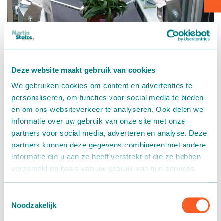
Kartontransport
Verpacken - Einpacken - Sortieren
Neu! EINSPRITZEINHEIT
Zubehör
Deze website maakt gebruik van cookies
29 January 2019
We gebruiken cookies om content en advertenties te
personaliseren, om functies voor social media te bieden
Sie suchen eine Möglichkeit Ihre Topfpflanzen kontrolliert
en om ons websiteverkeer te analyseren. Ook delen we
zu gießen oder Gel aufzutragen? Die patentierte
informatie over uw gebruik van onze site met onze
Spritzeinheit von Martin Stolze ermöglicht es, eine
partners voor social media, adverteren en analyse. Deze
Flüssigkeit in den Topf zu injizieren.
partners kunnen deze gegevens combineren met andere
Diese Flüssigkeitszugabe verbessert die Haltbarkeit der
informatie die u aan ze heeft verstrekt of die ze hebben
Pflanzen und verhindert eine vorzeitige Austrocknung
verzameld op basis van uw gebruik van hun services.
beim Transport und im Regal.
Toestemmingsselectie
So funktioniert die Spritzeinheit:
Noodzakelijk
Der Topf wird auf dem Transportband mittels zweier