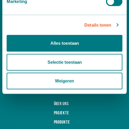
Marketing
Details tonen
Möchten Sie weitere Informationen ?
Alles toestaan
Dann nehmen Sie unverbindlich Kontakt zu uns auf:
A
Leemidden 6
Selectie toestaan
2678 ME De Lier
T
+31 (0)174 518 113
E
info@martinstolze.nl
Weigeren
Über uns
Projekte
Produkte