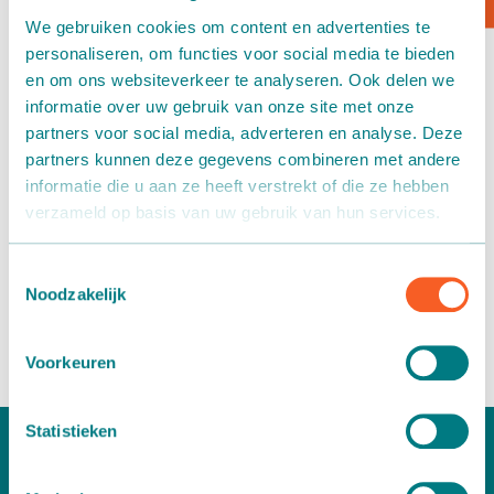
We gebruiken cookies om content en advertenties te
Kartontransport
personaliseren, om functies voor social media te bieden
en om ons websiteverkeer te analyseren. Ook delen we
Verpacken - Einpacken - Sortieren
informatie over uw gebruik van onze site met onze
partners voor social media, adverteren en analyse. Deze
Zubehör
Förderbändersystem
partners kunnen deze gegevens combineren met andere
informatie die u aan ze heeft verstrekt of die ze hebben
Greve Banden
verzameld op basis van uw gebruik van hun services.
Für
Greve Banden
haben wir ein
Förderbändersystem
für
Autoreifen produziert und installiert, um ihre
Toestemmingsselectie
Noodzakelijk
betriebsinternen Transporte effizient und ergonomisch zu
machen.
Voorkeuren
Statistieken