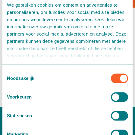
We gebruiken cookies om content en advertenties te
Kartontransport
personaliseren, om functies voor social media te bieden
en om ons websiteverkeer te analyseren. Ook delen we
Verpacken - Einpacken - Sortieren
informatie over uw gebruik van onze site met onze
partners voor social media, adverteren en analyse. Deze
Zubehör
partners kunnen deze gegevens combineren met andere
informatie die u aan ze heeft verstrekt of die ze hebben
Order-Picking-System
verzameld op basis van uw gebruik van hun services.
Vertriebszentrum
Toestemmingsselectie
Martin Stolze hat zum Sortieren von Kartons ein Order-
Noodzakelijk
Picking-System in einem
Vertriebszentrum
installiert.
Voorkeuren
Statistieken
Marketing