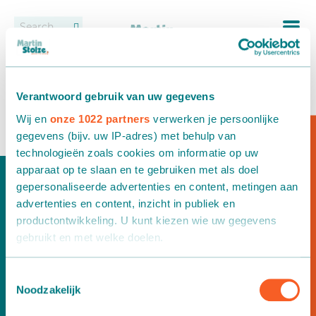
Transportbanden
Vacatures
Contact
Klarmann
Rollenbanen
Dealers
Verantwoord gebruik van uw gegevens
12 oktober 2021
Wij en
onze 1022 partners
verwerken je persoonlijke
Oppotten
gegevens (bijv. uw IP-adres) met behulp van
technologieën zoals cookies om informatie op uw
Vast transportbandensysteem
Wilt u meer informatie?
apparaat op te slaan en te gebruiken met als doel
gepersonaliseerde advertenties en content, metingen aan
Uitzetten en wijderzetten
advertenties en content, inzicht in publiek en
productontwikkeling. U kunt kiezen wie uw gegevens
Afleveren
gebruikt en met welke doelen.
Afleversystemen
Als u het toestaat, willen we ook graag:
Toestemmingsselectie
Noodzakelijk
Informatie verzamelen over uw geografische locatie,
Wilt u meer informatie?
Dozen transport
die tot een paar meter nauwkeurig kan zijn