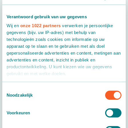
ontwikkeld…
Verantwoord gebruik van uw gegevens
Wij en
onze 1022 partners
verwerken je persoonlijke
gegevens (bijv. uw IP-adres) met behulp van
technologieën zoals cookies om informatie op uw
apparaat op te slaan en te gebruiken met als doel
gepersonaliseerde advertenties en content, metingen aan
advertenties en content, inzicht in publiek en
productontwikkeling. U kunt kiezen wie uw gegevens
gebruikt en met welke doelen.
Als u het toestaat, willen we ook graag:
Toestemmingsselectie
Noodzakelijk
Informatie verzamelen over uw geografische locatie,
die tot een paar meter nauwkeurig kan zijn
Uw apparaat identificeren door het actief te scannen
Voorkeuren
op specifieke eigenschappen (fingerprinting)
Lees meer over hoe uw persoonlijke gegevens worden