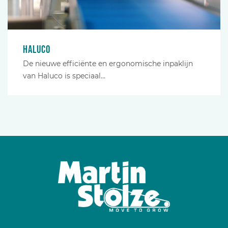
Haluco
De nieuwe efficiënte en ergonomische inpaklijn
van Haluco is speciaal…