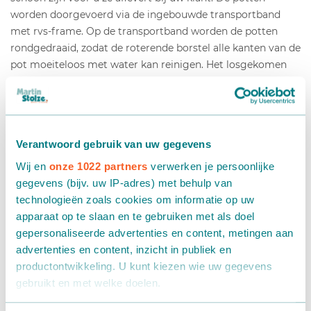
worden doorgevoerd via de ingebouwde transportband
met rvs-frame. Op de transportband worden de potten
rondgedraaid, zodat de roterende borstel alle kanten van de
pot moeiteloos met water kan reinigen. Het losgekomen
vuil en water wordt netjes afgevoerd in de
wateropvangbak. Zowel de snelheid van de transportband,
de snaaraandrijving, die voor de rotatie van de pot zorgt, én
de op- en neergaande beweging van de borstels zijn geheel
Verantwoord gebruik van uw gegevens
naar wens in te stellen.
Wij en
onze 1022 partners
verwerken je persoonlijke
gegevens (bijv. uw IP-adres) met behulp van
technologieën zoals cookies om informatie op uw
apparaat op te slaan en te gebruiken met als doel
gepersonaliseerde advertenties en content, metingen aan
advertenties en content, inzicht in publiek en
productontwikkeling. U kunt kiezen wie uw gegevens
gebruikt en met welke doelen.