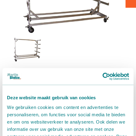
Verpakken - Inpakken - Sorteren
Accessoires
Transportbandenkar
Accessoires
Om de mobiele EasyMax transportbanden eenvoudig te
Deze website maakt gebruik van cookies
vervoeren en op te slaan hebben we een
We gebruiken cookies om content en advertenties te
transportbandenkar. Het strakke design en de
personaliseren, om functies voor social media te bieden
functionaliteit maken deze aluminium kar een handige
en om ons websiteverkeer te analyseren. Ook delen we
accessoire bij efficiënt intern transport.
informatie over uw gebruik van onze site met onze