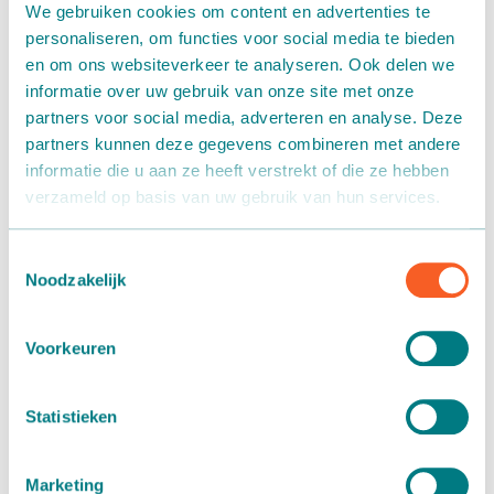
gestrooide materiaal verdeeld en de potten afgestreken.
We gebruiken cookies om content en advertenties te
Het overtollige materiaal komt weer in de voorraadbak
personaliseren, om functies voor social media te bieden
terug. De machine is zowel in een linkse als rechtse
en om ons websiteverkeer te analyseren. Ook delen we
uitvoering verkrijgbaar en snel te verplaatsen door de twee
informatie over uw gebruik van onze site met onze
gemonteerde vaste wielen en de twee zwenkwielen.
partners voor social media, adverteren en analyse. Deze
Eenvoudig in te passen in elk systeem of opstelling met
partners kunnen deze gegevens combineren met andere
transportbanden.
informatie die u aan ze heeft verstrekt of die ze hebben
verzameld op basis van uw gebruik van hun services.
Toestemmingsselectie
Noodzakelijk
Voorkeuren
Statistieken
Marketing