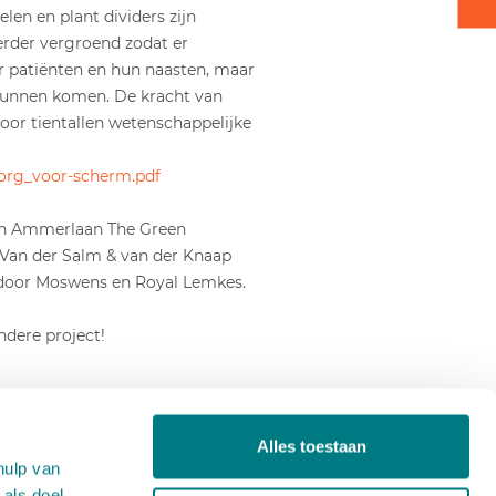
en en plant dividers zijn
erder vergroend zodat er
 patiënten en hun naasten, maar
kunnen komen. De kracht van
or tientallen wetenschappelijke
org_voor-scherm.pdf
an Ammerlaan The Green
 Van der Salm & van der Knaap
door Moswens en Royal Lemkes.
ndere project!
Alles toestaan
hulp van
Over ons
 als doel