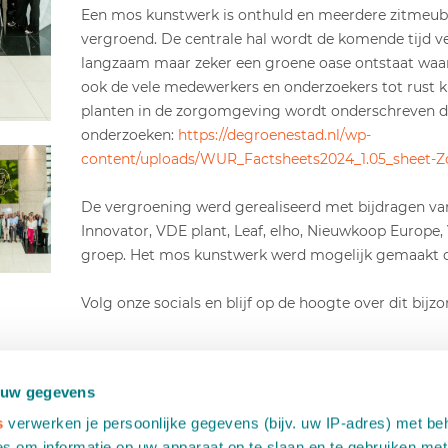
Een mos kunstwerk is onthuld en meerdere zitmeubel
vergroend. De centrale hal wordt de komende tijd v
langzaam maar zeker een groene oase ontstaat waar
ook de vele medewerkers en onderzoekers tot rust 
planten in de zorgomgeving wordt onderschreven do
onderzoeken:
https://degroenestad.nl/wp-
content/uploads/WUR_Factsheets2024_1.05_sheet-Z
De vergroening werd gerealiseerd met bijdragen v
Innovator, VDE plant, Leaf, elho, Nieuwkoop Europe,
groep. Het mos kunstwerk werd mogelijk gemaakt 
Volg onze socials en blijf op de hoogte over dit bijzo
 uw gegevens
s
verwerken je persoonlijke gegevens (bijv. uw IP-adres) met be
Wilt u meer informatie?
s om informatie op uw apparaat op te slaan en te gebruiken met