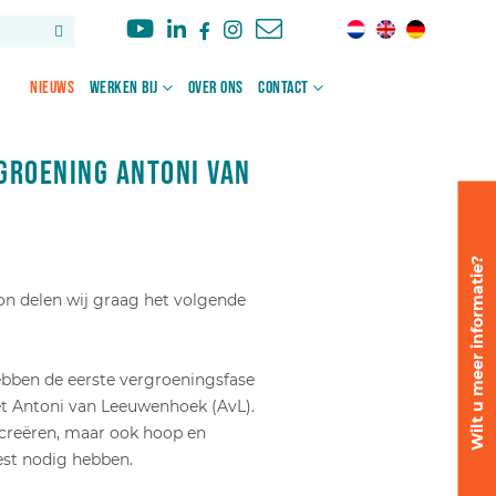
Nieuws
Werken bij
Over ons
Contact
groening Antoni van
Wilt u meer informatie?
on delen wij graag het volgende
bben de eerste vergroeningsfase
et Antoni van Leeuwenhoek (AvL).
e creëren, maar ook hoop en
st nodig hebben.