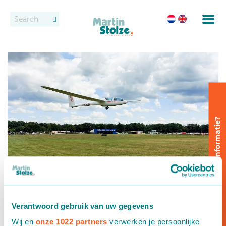
Transportbanden
Vacatures
Contact
Rollenbanen
Dealers
Oppotten
Vast transportbandensysteem
Wilt u meer informatie?
Uitzetten en wijderzetten
Afleveren
Afleversystemen
Verantwoord gebruik van uw gegevens
Dozen transport
Wij en
onze 1022 partners
verwerken je persoonlijke