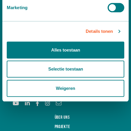
Marketing
Details tonen
Alles toestaan
Möchten Sie weitere Informationen ?
Dann nehmen Sie unverbindlich Kontakt zu uns auf:
Selectie toestaan
A
Leemidden 6
2678 ME De Lier
T
+31 (0)174 518 113
Weigeren
E
info@martinstolze.nl
Über uns
Projekte