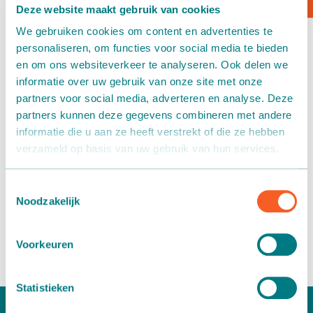
Deze website maakt gebruik van cookies
Neues Logo und neue
Kartontransport
We gebruiken cookies om content en advertenties te
Unternehmensidentität
personaliseren, om functies voor social media te bieden
Verpacken - Einpacken - Sortieren
en om ons websiteverkeer te analyseren. Ook delen we
29 October 2021
informatie over uw gebruik van onze site met onze
Zubehör
partners voor social media, adverteren en analyse. Deze
Martin Stolze wurde vor 30 Jahren gegründet und seit 1
partners kunnen deze gegevens combineren met andere
Jahr sind wir stolzes Mitglied der Kind Technologies
informatie die u aan ze heeft verstrekt of die ze hebben
Gruppe. Wir wachsen in allen Abteilungen; mehr Aufgaben,
verzameld op basis van uw gebruik van hun services.
mehr Personal, mehr Platz und mehr Entwicklung. Diese
Entwicklung wollen wir in unserem neues Logo und
unserer neue Unternehmensidentität abbilden. Unser neues
Toestemmingsselectie
Logo ist moderner und heller und unser Slogan „move to
Noodzakelijk
grow“ steht für all diese Entwicklungen innerhalb unseres
Unternehmens sowie für unsere Kunden.
Voorkeuren
Statistieken