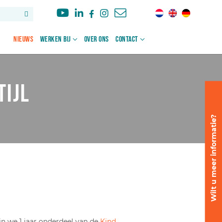
Nieuws
Werken bij
Over ons
Contact
tijl
Wilt u meer informatie?
jn we 1 jaar onderdeel van de
Kind