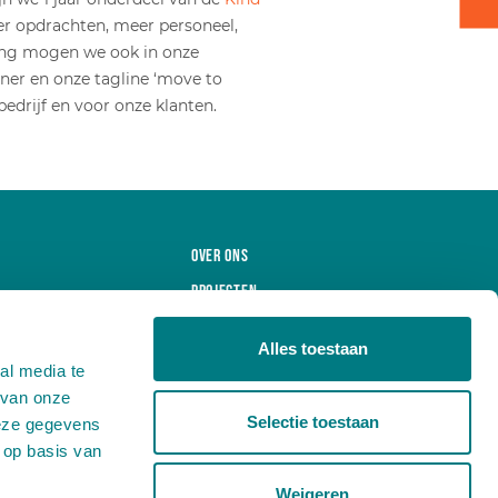
er opdrachten, meer personeel,
ing mogen we ook in onze
erner en onze tagline ‘move to
edrijf en voor onze klanten.
Over ons
Projecten
Producten
Alles toestaan
Nieuws
al media te
Werken bij
 van onze
Selectie toestaan
deze gegevens
Contact
 op basis van
Weigeren