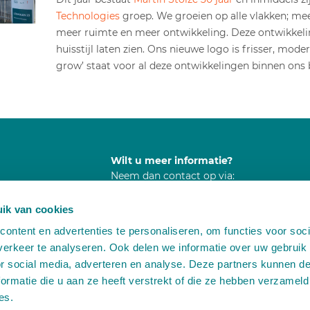
Technologies
groep. We groeien op alle vlakken; me
meer ruimte en meer ontwikkeling. Deze ontwikkel
huisstijl laten zien. Ons nieuwe logo is frisser, mod
grow’ staat voor al deze ontwikkelingen binnen ons b
Wilt u meer informatie?
Neem dan contact op via:
A
Leemidden 6
ik van cookies
2678 ME De Lier
T
+31 (0)174 518 113
ontent en advertenties te personaliseren, om functies voor soci
E
info@martinstolze.nl
erkeer te analyseren. Ook delen we informatie over uw gebruik
or social media, adverteren en analyse. Deze partners kunnen 
ormatie die u aan ze heeft verstrekt of die ze hebben verzameld
es.