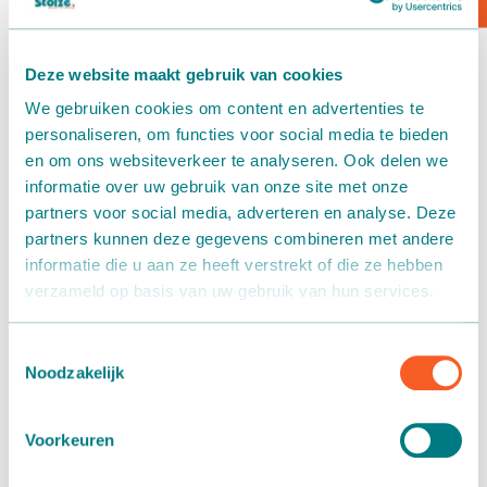
Verpakken - Inpakken - Sorteren
Deze website maakt gebruik van cookies
Accessoires
We gebruiken cookies om content en advertenties te
Vorig jaar bestond Martin Stolze al 30
personaliseren, om functies voor social media te bieden
jaar!
en om ons websiteverkeer te analyseren. Ook delen we
22 juni 2022
informatie over uw gebruik van onze site met onze
partners voor social media, adverteren en analyse. Deze
partners kunnen deze gegevens combineren met andere
informatie die u aan ze heeft verstrekt of die ze hebben
Door Covid-19 en alle beperkingen die daarbij hoorden,
verzameld op basis van uw gebruik van hun services.
hebben we dit 30 jarig bestaan nog niet gevierd. Op vrijdag
1 juli sluiten we daarom voor 1 dag de deuren om met alle
Toestemmingsselectie
collega’s dit
mooie jubileum te vieren.
Noodzakelijk
Wij zijn gesloten op vrijdag 1 juli. Voor noodgevallen zijn we
Voorkeuren
uiteraard bereikbaar. We hopen op uw begrip.