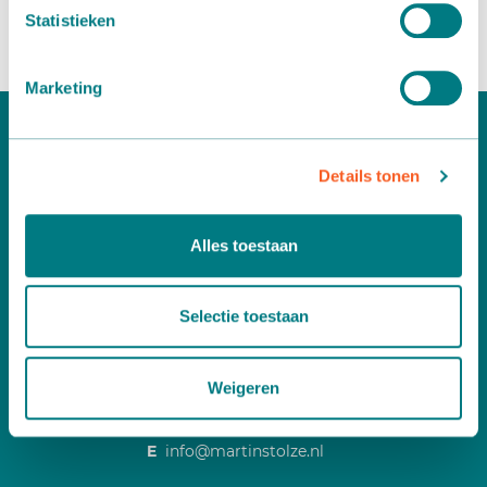
We gaan er een mooi feest van maken.
Statistieken
Marketing
Details tonen
Alles toestaan
Selectie toestaan
Wilt u meer informatie?
Neem dan contact op via:
A
Leemidden 6
Weigeren
2678 ME De Lier
T
+31 (0)174 518 113
E
info@martinstolze.nl