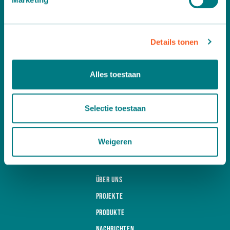
We gebruiken cookies om content en advertenties te
personaliseren, om functies voor social media te bieden
Details tonen
en om ons websiteverkeer te analyseren. Ook delen we
informatie over uw gebruik van onze site met onze
Möchten Sie weitere Informationen ?
partners voor social media, adverteren en analyse. Deze
Alles toestaan
Dann nehmen Sie unverbindlich Kontakt zu uns auf:
partners kunnen deze gegevens combineren met andere
informatie die u aan ze heeft verstrekt of die ze hebben
A
Leemidden 6
verzameld op basis van uw gebruik van hun services.
2678 ME De Lier
Selectie toestaan
T
+31 (0)174 518 113
E
info@martinstolze.nl
Weigeren
Über uns
Projekte
Produkte
Nachrichten