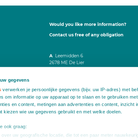
Would you like more information?
Contact us free of any obligation
A
Leemidden 6
2678 ME De Lier
T
+31 (0)174 518 113
E
info@martinstolze.nl
 uw gegevens
s
verwerken je persoonlijke gegevens (bijv. uw IP-adres) met be
s om informatie op uw apparaat op te slaan en te gebruiken met
ties en content, metingen aan advertenties en content, inzicht i
nt kiezen wie uw gegevens gebruikt en met welke doelen.
oorbehouden
Creatie & Realisatie The MindOffice
we ook graag:
over uw geografische locatie, die tot een paar meter nauwkeurig