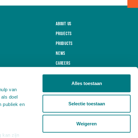
About us
Projects
Products
News
Careers
Contact
Alles toestaan
hulp van
 als doel
Selectie toestaan
n publiek en
General Terms and Conditions
Privacy
Weigeren
 kan zijn