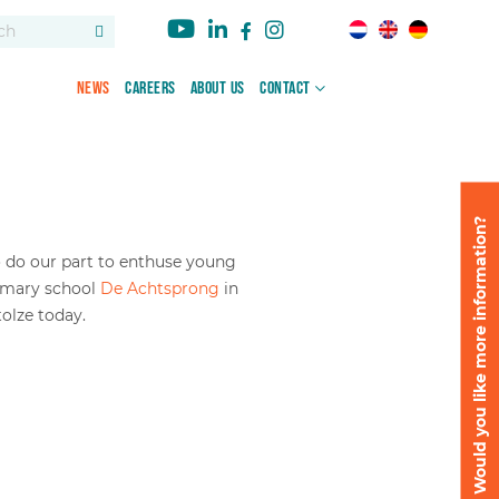
News
Careers
About us
Contact
Would you like more information?
 do our part to enthuse young
rimary school
De Achtsprong
in
tolze today.