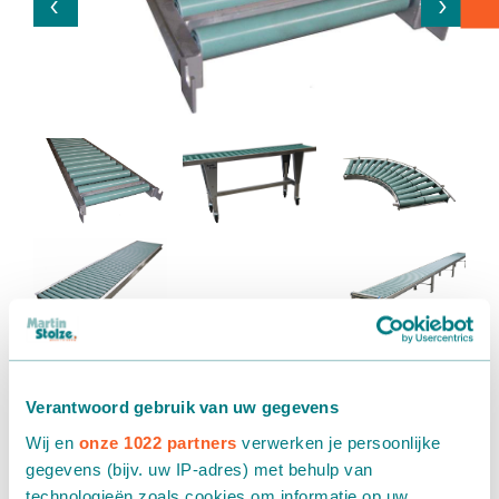
Box transport
Packaging - Wrapping - Sorting
Accessories
Rent roller conveyor
Rental
Verantwoord gebruik van uw gegevens
Wij en
onze 1022 partners
verwerken je persoonlijke
You can efficiently use the rent
roller conveyor belt
in every
gegevens (bijv. uw IP-adres) met behulp van
phase of your product workflow: order picking, processing,
technologieën zoals cookies om informatie op uw