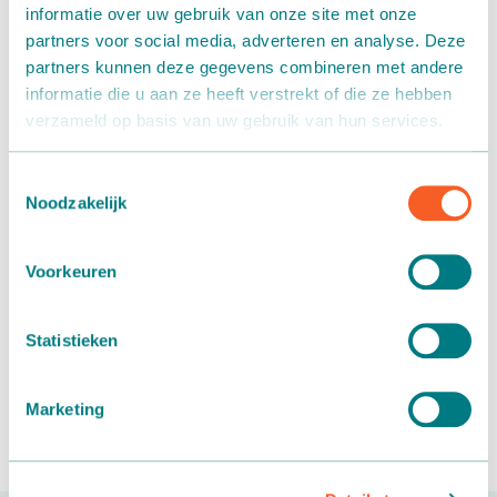
informatie over uw gebruik van onze site met onze
partners voor social media, adverteren en analyse. Deze
partners kunnen deze gegevens combineren met andere
informatie die u aan ze heeft verstrekt of die ze hebben
verzameld op basis van uw gebruik van hun services.
Toestemmingsselectie
Noodzakelijk
Want to know more?
Voorkeuren
Paul van Leeuwen
+31 174 257 606
Statistieken
Mail
Marketing