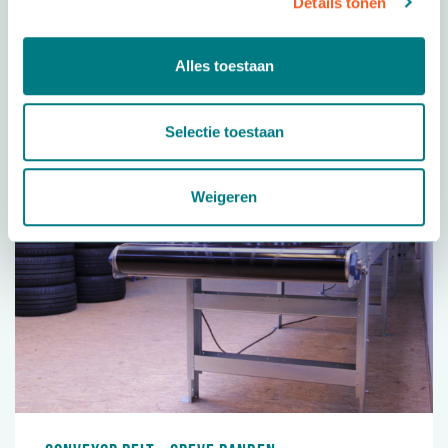
Details tonen
Projects in which this product has been
Alles toestaan
used
Selectie toestaan
Weigeren