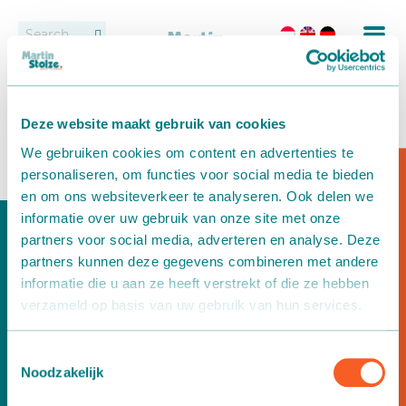
Transportbanden
Vacatures
Contact
België
Rollenbanen
Dealers
Deze website maakt gebruik van cookies
16 december 2021
We gebruiken cookies om content en advertenties te
Oppotten
personaliseren, om functies voor social media te bieden
en om ons websiteverkeer te analyseren. Ook delen we
Vast transportbandensysteem
Wilt u meer informatie?
informatie over uw gebruik van onze site met onze
partners voor social media, adverteren en analyse. Deze
Uitzetten en wijderzetten
partners kunnen deze gegevens combineren met andere
informatie die u aan ze heeft verstrekt of die ze hebben
Afleveren
verzameld op basis van uw gebruik van hun services.
Afleversystemen
Toestemmingsselectie
Noodzakelijk
Wilt u meer informatie?
Dozen transport