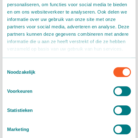
verhuurafdeling
opgezet. Martin Stolze is, door jarenlange
personaliseren, om functies voor social media te bieden
ervaring in de tuinbouwsector, bekend met alles wat bij het
en om ons websiteverkeer te analyseren. Ook delen we
oppotten van gewas en het intern transporteren van
informatie over uw gebruik van onze site met onze
tuinbouwproducten komt kijken.
partners voor social media, adverteren en analyse. Deze
partners kunnen deze gegevens combineren met andere
Besparen op transportkosten
informatie die u aan ze heeft verstrekt of die ze hebben
verzameld op basis van uw gebruik van hun services.
Vanuit de nieuwe verhuurafdeling in Emmen worden onder
andere
oppotmachines
,
transportbanden
,
afstrooimachines
Toestemmingsselectie
en bijbehorende artikelen verhuurd.
Noodzakelijk
Afgelopen week is er weer een nieuwe Stolze 3030
Voorkeuren
oppotmachine opgehaald om te verhuren aan de andere
kant van Nederland. Bram van Paassen, commercieel
manager bij Martin Stolze: “Wij zijn continu op zoek naar
Statistieken
manieren om onze klanten nog beter te kunnen helpen. De
samenwerking met Greenpride is hier een concreet
Marketing
voorbeeld van”. Door een extra verhuurlocatie beschikbaar
te stellen bespaart de klant aanzienlijk op transportkosten.”