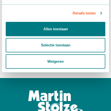
Contact
Details tonen
Heeft u specifieke wensen? Neem dan contact met ons op.
Alles toestaan
De kennis en jarenlange ervaring van Greenpride en Martin
Stolze staat dan tot uw beschikking.
Selectie toestaan
Martin Stolze b.v
.:
mail
of +31(0)174 21 90 96
Greenpride
: +31 (0)591 31 50 20
Weigeren