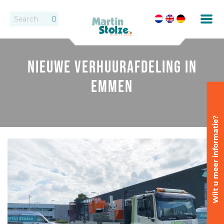
Transportbanden
Vacatures
Contact
Nieuwe verhuurafdeling in
Rollenbanen
Dealers
Emmen
Oppotten
Vast transportbandensysteem
Wilt u meer informatie?
Uitzetten en wijderzetten
Afleveren
Afleversystemen
Dozen transport