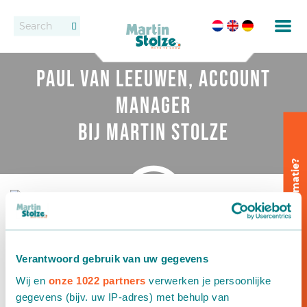
Transportbanden
Vacatures
Contact
Paul van Leeuwen, account
Rollenbanen
Dealers
manager
Oppotten
bij Martin Stolze
Vast transportbandensysteem
Wilt u meer informatie?
Uitzetten en wijderzetten
Paul van Leeuwen, account manager bij
Afleveren
Martin Stolze
Verantwoord gebruik van uw gegevens
Afleversystemen
22 oktober 2020
Wij en
onze 1022 partners
verwerken je persoonlijke
Dozen transport
gegevens (bijv. uw IP-adres) met behulp van
Paul van Leeuwen: “Een rol waarbij contact met de klant