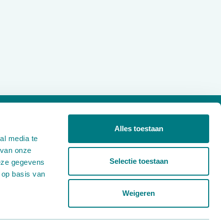
Over ons
Alles toestaan
al media te
Projecten
 van onze
Producten
Selectie toestaan
deze gegevens
Nieuws
 op basis van
Werken bij
Weigeren
Contact