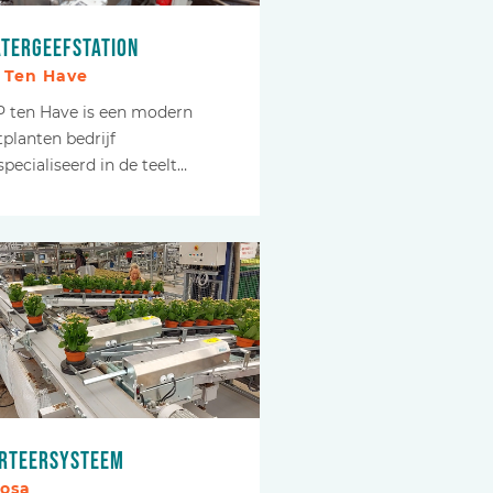
tergeefstation
 Ten Have
P ten Have is een modern
tplanten bedrijf
pecialiseerd in de teelt…
rteersysteem
losa