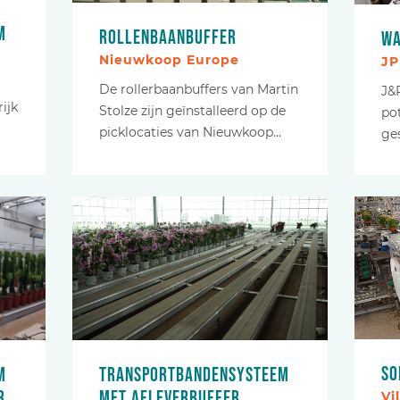
m
Rollenbaanbuffer
Wa
Nieuwkoop Europe
JP
De rollerbaanbuffers van Martin
J&
ijk
Stolze zijn geïnstalleerd op de
po
picklocaties van Nieuwkoop…
ges
So
Transportbandensysteem
m
met afleverbuffer
r
Vi