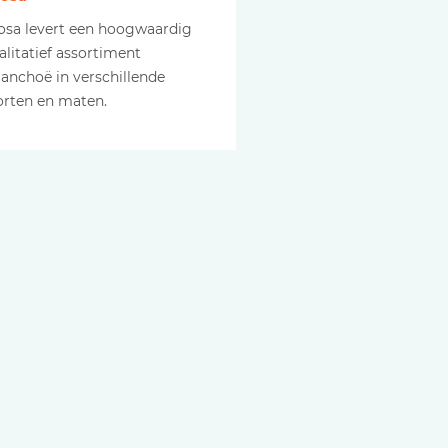
losa levert een hoogwaardig
alitatief assortiment
lanchoë in verschillende
orten en maten.