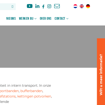
Nieuws
Werken bij
Over ons
Contact
Wilt u meer informatie?
teit in intern transport. In onze
sportbanden
,
bufferbanden
,
fstations
,
kettingen potvorken
,
llende