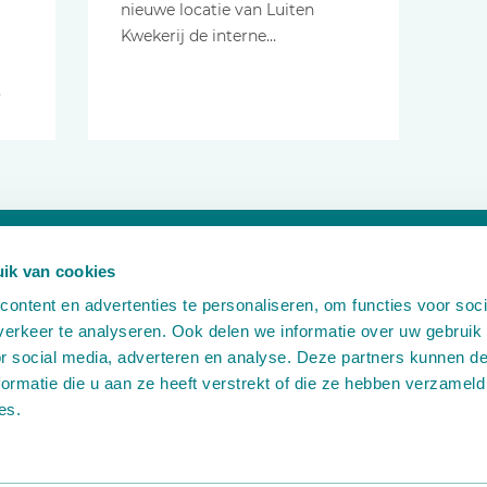
nieuwe locatie van Luiten
Kwekerij de interne…
…
ik van cookies
Wilt u meer informatie?
Neem dan contact op via:
ontent en advertenties te personaliseren, om functies voor soci
erkeer te analyseren. Ook delen we informatie over uw gebruik
A
Leemidden 6
or social media, adverteren en analyse. Deze partners kunnen 
2678 ME De Lier
ormatie die u aan ze heeft verstrekt of die ze hebben verzameld
T
+31 (0)174 518 113
E
info@martinstolze.nl
es.