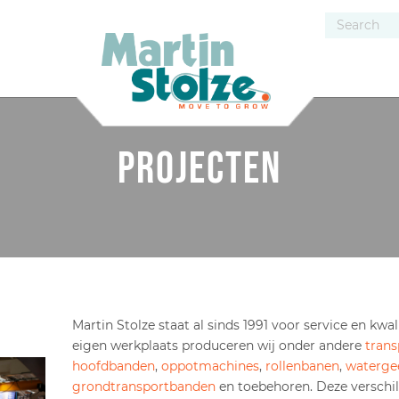
projecten
Martin Stolze staat al sinds 1991 voor service en kwali
eigen werkplaats produceren wij onder andere
tran
hoofdbanden
,
oppotmachines
,
rollenbanen
,
watergee
grondtransportbanden
en toebehoren. Deze verschi