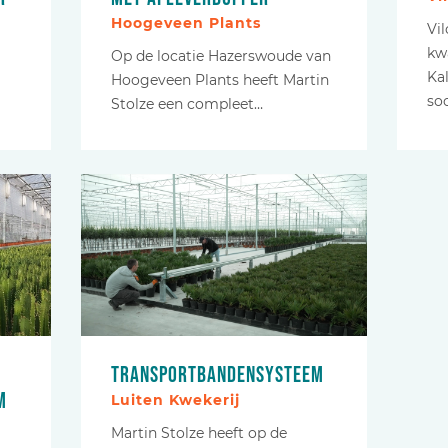
Hoogeveen Plants
Vi
kw
Op de locatie Hazerswoude van
Ka
Hoogeveen Plants heeft Martin
so
Stolze een compleet…
Transportbandensysteem
m
Luiten Kwekerij
Martin Stolze heeft op de