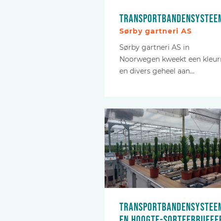
Transportbandensystee
Sørby gartneri AS
Sørby gartneri AS in
Noorwegen kweekt een kleurr
en divers geheel aan…
Transportbandensystee
en hoogte-sorteerbuffe