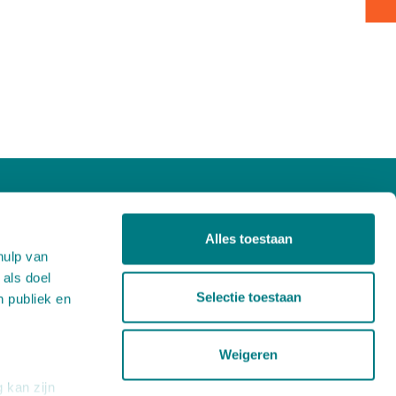
Over ons
Projecten
Alles toestaan
hulp van
Producten
 als doel
Nieuws
Selectie toestaan
n publiek en
Werken bij
Contact
Weigeren
 kan zijn