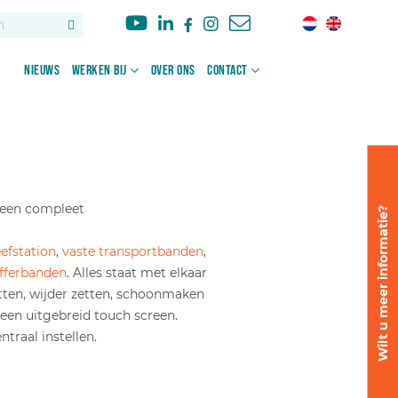
Nieuws
Werken bij
Over ons
Contact
 een compleet
Wilt u meer informatie?
efstation
,
vaste transportbanden
,
fferbanden
. Alles staat met elkaar
tten, wijder zetten, schoonmaken
 een uitgebreid touch screen.
traal instellen.