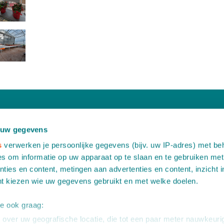
Wilt u meer informatie?
 uw gegevens
Neem dan contact op via:
s
verwerken je persoonlijke gegevens (bijv. uw IP-adres) met be
A
Leemidden 6
s om informatie op uw apparaat op te slaan en te gebruiken met
2678 ME De Lier
ties en content, metingen aan advertenties en content, inzicht i
T
+31 (0)174 518 113
E
info@martinstolze.nl
nt kiezen wie uw gegevens gebruikt en met welke doelen.
we ook graag:
over uw geografische locatie, die tot een paar meter nauwkeurig