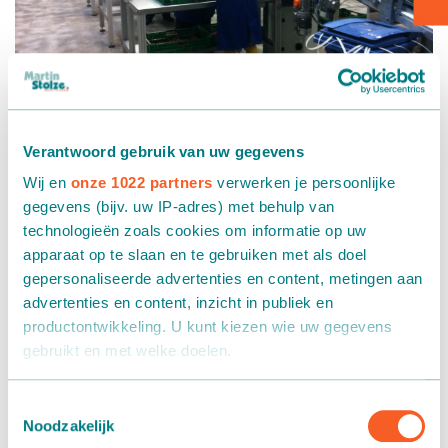
Verpakken - Inpakken - Sorteren
Accessoires
Verantwoord gebruik van uw gegevens
Wij en
onze 1022 partners
verwerken je persoonlijke
gegevens (bijv. uw IP-adres) met behulp van
technologieën zoals cookies om informatie op uw
apparaat op te slaan en te gebruiken met als doel
gepersonaliseerde advertenties en content, metingen aan
advertenties en content, inzicht in publiek en
productontwikkeling. U kunt kiezen wie uw gegevens
Multifunctionele verwerkingslijn
gebruikt en met welke doelen.
New Vision Fruit
Als u het toestaat, willen we ook graag:
Toestemmingsselectie
Noodzakelijk
Informatie verzamelen over uw geografische locatie,
In opdracht van
New Vision Fruit
uit De Lier hebben wij een