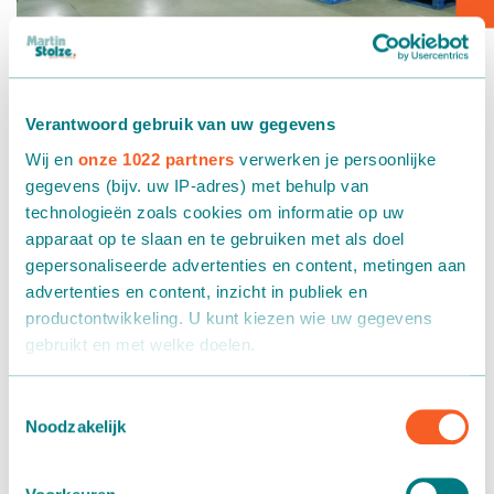
Verpakken - Inpakken - Sorteren
Accessoires
Verantwoord gebruik van uw gegevens
Wij en
onze 1022 partners
verwerken je persoonlijke
Steentje bijdrage met rollenbanen
gegevens (bijv. uw IP-adres) met behulp van
10 december 2021
technologieën zoals cookies om informatie op uw
apparaat op te slaan en te gebruiken met als doel
Rollenbanen Martin Stolze
gepersonaliseerde advertenties en content, metingen aan
advertenties en content, inzicht in publiek en
Ook dit jaar zijn we weer blij dat we ons steentje kunnen
productontwikkeling. U kunt kiezen wie uw gegevens
bijdragen met onze
rollenbanen
voor het goede doel dat
gebruikt en met welke doelen.
Unilever al 11 jaar voor de Voedselbank Rotterdam
organiseert. In de afgelopen week hebben honderden
Als u het toestaat, willen we ook graag:
Toestemmingsselectie
medewerkers van Unilever in Rotterdam Ahoy vrijwillig
Noodzakelijk
Informatie verzamelen over uw geografische locatie,
kerstpakketten ingepakt voor de voedselbank. Dit jaar
die tot een paar meter nauwkeurig kan zijn
worden er met dank aan partners Bidfood Nederland,
Uw apparaat identificeren door het actief te scannen