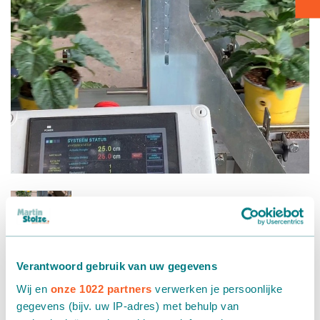
Verpakken - Inpakken - Sorteren
Accessoires
Verantwoord gebruik van uw gegevens
Automatisch potplanten sorteren op
Wij en
onze 1022 partners
verwerken je persoonlijke
hoogte
gegevens (bijv. uw IP-adres) met behulp van