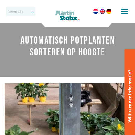
Transportbanden
Vacatures
Contact
Automatisch potplanten
Rollenbanen
Dealers
sorteren op hoogte
Oppotten
Vast transportbandensysteem
Wilt u meer informatie?
Uitzetten en wijderzetten
Afleveren
Afleversystemen
Dozen transport