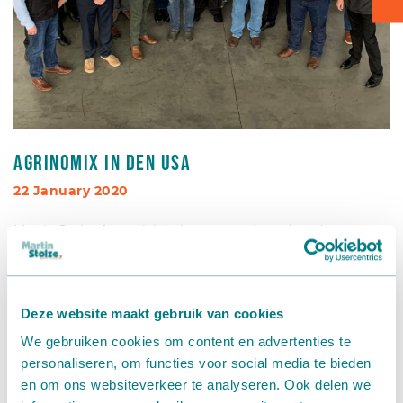
Kartontransport
Verpacken - Einpacken - Sortieren
Zubehör
AgriNomix in den USA
22 January 2020
Martin Stolze freut sich bekannt zu geben, dass das
Unternehmen ab Januar 2020 eine erneute Partnerschaft
mit AgriNomix in den USA eingehen wird. AgriNomix ist
jetzt der bevorzugte Händler für Martin Stolze in den USA
Deze website maakt gebruik van cookies
und Kanada.
We gebruiken cookies om content en advertenties te
Als führender Lieferant für den nordamerikanischen
personaliseren, om functies voor social media te bieden
Gartenbausektor unterstützt AgriNomix seit 1994
en om ons websiteverkeer te analyseren. Ook delen we
Landwirte mit innovativen und kosteneffizienten