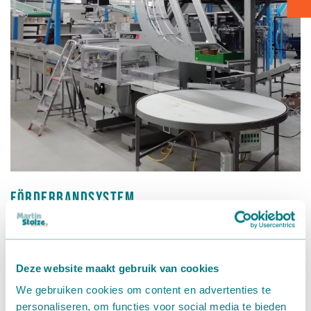
Kartontransport
Verpacken - Einpacken - Sortieren
Zubehör
Förderbandsystem
Trofi Pack
Trofi Pack
ist ein Dienstleister zum Verpacken, Umpacken,
Kühlen und Reifen von Gemüse und (tropischen) Früchten.
Deze website maakt gebruik van cookies
Im neuen Firmengebäude in Den Hoorn (Südholland) hat
We gebruiken cookies om content en advertenties te
man sich für Martin Stolze B.V. als Lieferant und Installateur
personaliseren, om functies voor social media te bieden