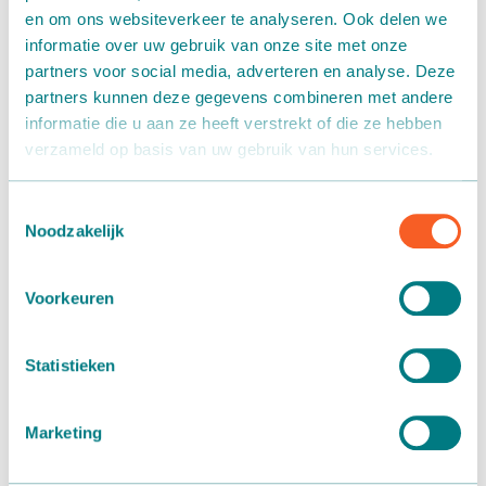
für ein
Förderbandsystem
für die Zu- und Abfuhr von leeren
en om ons websiteverkeer te analyseren. Ook delen we
(Papp-)Verpackungen entschieden.
informatie over uw gebruik van onze site met onze
partners voor social media, adverteren en analyse. Deze
Zufuhr Verpackungsmaterial
partners kunnen deze gegevens combineren met andere
informatie die u aan ze heeft verstrekt of die ze hebben
Neben jeder Maschinenstraße (10 Stück) wurde eine
verzameld op basis van uw gebruik van hun services.
komplizierte Gleitrinnenkonstruktion aus Edelstahl
installiert, mit der neue Kartons aus dem Obergeschoss zu
Toestemmingsselectie
den Arbeitsplätzen gebracht werden.
Noodzakelijk
Abfuhr Verpackungsmaterial
Voorkeuren
Außerdem wurde an jeder Maschinenstraße ein Förderband
installiert, das an eines der beiden zentralen Förderbänder
Statistieken
für die Abfuhr von alten Verpackungen anschließt. Dieses
Netzwerk an Förderbändern wurde an der
Deckenkonstruktion aufgehängt, um einen freien
Marketing
Durchgang zu ermöglichen, und endet am Presscontainer
neben dem Gebäude. Auf diese Weise werden die alten