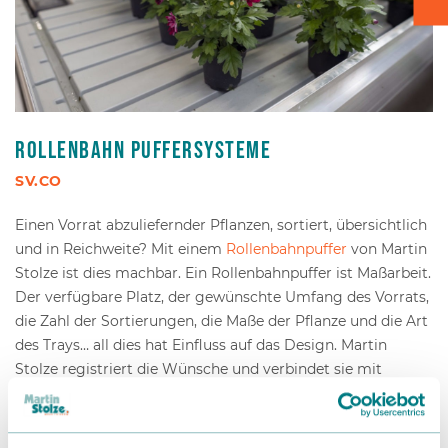
Kartontransport
Verpacken - Einpacken - Sortieren
Zubehör
Rollenbahn Puffersysteme
SV.CO
Einen Vorrat abzuliefernder Pflanzen, sortiert, übersichtlich
und in Reichweite? Mit einem
Rollenbahnpuffer
von Martin
Stolze ist dies machbar. Ein Rollenbahnpuffer ist Maßarbeit.
Der verfügbare Platz, der gewünschte Umfang des Vorrats,
die Zahl der Sortierungen, die Maße der Pflanze und die Art
des Trays… all dies hat Einfluss auf das Design. Martin
Stolze registriert die Wünsche und verbindet sie mit
technischen Aspekten, wie Rollendurchmesser,
Rollenbreite, Abstand der Rollen, Neigungswinkel etc.
Außerdem gibt es Möglichkeiten für eine automatische