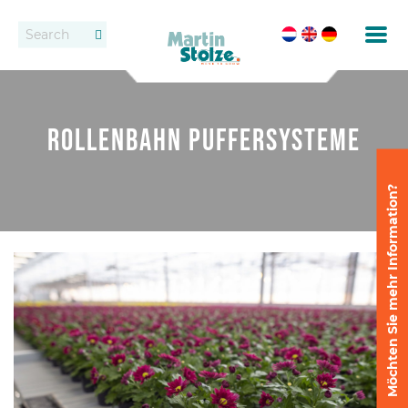
Förderbänder
Kontakt
Rollenbahnen
Händlern
Rollenbahn Puffersysteme
Vermietung
Möchten Sie mehr Information?
Eintopfen
Feste Förderbandsysteme
Absetzen und Auseinanderstellen
Liefern
Liefersysteme