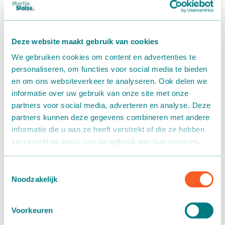
11 november 2019
Als specialist in het automatiseren van interne
Deze website maakt gebruik van cookies
transportsystemen ziet Martin Stolze een verschuiving.
We gebruiken cookies om content en advertenties te
Waar 5/6 jaar geleden vooral naar standaardproducten
personaliseren, om functies voor social media te bieden
werd gevraagd, draait het nu vooral om projecten. Deze
en om ons websiteverkeer te analyseren. Ook delen we
projecten vragen om maatwerk. En trouwens … Wat is de
informatie over uw gebruik van onze site met onze
standaard? Dat is een ruim begrip. Voor Martin Stolze
partners voor social media, adverteren en analyse. Deze
houdt (of dus eigenlijk ‘hield’) het in dat er “legoblokken”
partners kunnen deze gegevens combineren met andere
werden geleverd. Vele als deze klanten komen nu met heel
informatie die u aan ze heeft verstrekt of die ze hebben
specifieke vragen bij Martin Stolze terecht.
verzameld op basis van uw gebruik van hun services.
Nieuwe standaard
Toestemmingsselectie
De nieuwe standaard is bij Martin Stolze nu dus projecten
Noodzakelijk
op maat. Eén van zijn klanten zocht een
hoogtesorteersysteem voor zonnebloemen in pot. Deze
Voorkeuren
zonnebloemen worden op maat aangeboden op de markt.