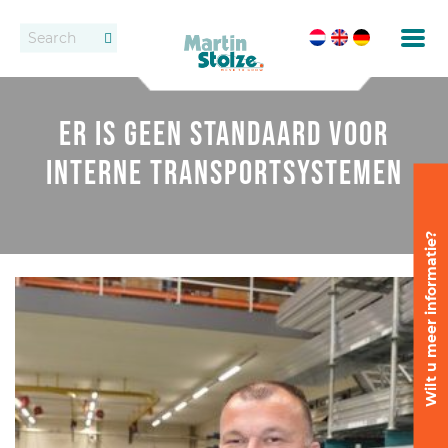
Transportbanden
Vacatures
Contact
Er is geen standaard voor
Rollenbanen
Dealers
interne transportsystemen
Oppotten
Vast transportbandensysteem
Wilt u meer informatie?
Uitzetten en wijderzetten
Afleveren
Afleversystemen
Dozen transport