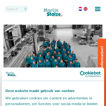
Conveyor belts
Contact
Roller bed conveyor belts
Dealers
Rental
Would you like more information?
Potting
Fixed conveyor system
Setting and spacing
Delivery
Deze website maakt gebruik van cookies
We gebruiken cookies om content en advertenties te
Delivery systems
personaliseren, om functies voor social media te bieden