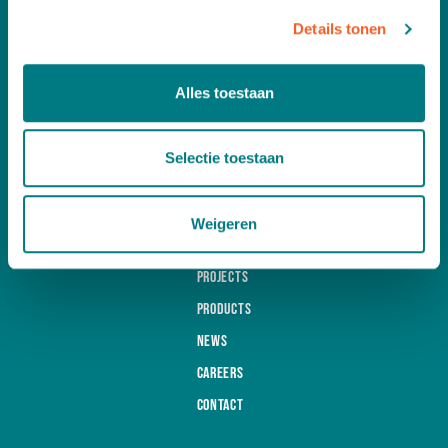
Contact us free of any obligation
Details tonen
A
Leemidden 6
Alles toestaan
2678 ME De Lier
T
+31 (0)174 518 113
E
info@martinstolze.nl
Selectie toestaan
Weigeren
About us
Projects
Products
News
Careers
Contact