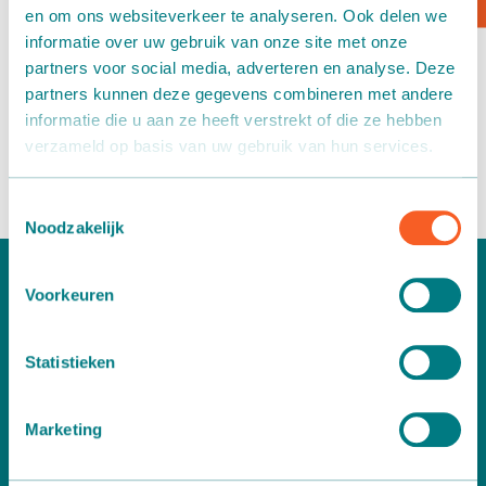
en om ons websiteverkeer te analyseren. Ook delen we
Box transport
informatie over uw gebruik van onze site met onze
Company clothing Martin Stolze
partners voor social media, adverteren en analyse. Deze
3 November 2022
Packaging - Wrapping - Sorting
partners kunnen deze gegevens combineren met andere
informatie die u aan ze heeft verstrekt of die ze hebben
All our employees are recognizable with the new company
verzameld op basis van uw gebruik van hun services.
Accessories
clothing in Martin Stolze color.
Toestemmingsselectie
Noodzakelijk
Voorkeuren
Statistieken
Marketing
Would you like more information?