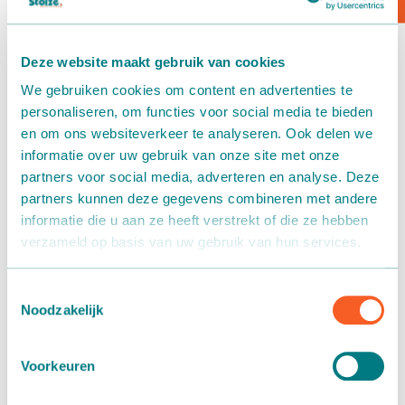
Box transport
Deze website maakt gebruik van cookies
Packaging - Wrapping - Sorting
We gebruiken cookies om content en advertenties te
personaliseren, om functies voor social media te bieden
Accessories
en om ons websiteverkeer te analyseren. Ook delen we
informatie over uw gebruik van onze site met onze
partners voor social media, adverteren en analyse. Deze
partners kunnen deze gegevens combineren met andere
informatie die u aan ze heeft verstrekt of die ze hebben
verzameld op basis van uw gebruik van hun services.
Fixed conveyor belts and a buffer
conveyor
Toestemmingsselectie
Noodzakelijk
22 February 2022
We have delivered a nice project at
Huub van Leeuwen
. The
Voorkeuren
project included several
fixed conveyor belts
and a
buffer
conveyor
.