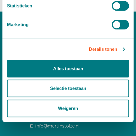
Statistieken
Marketing
Details tonen
Alles toestaan
Would you like more information?
Contact us free of any obligation
Selectie toestaan
A
Leemidden 6
Weigeren
2678 ME De Lier
T
+31 (0)174 518 113
E
info@martinstolze.nl