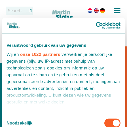
Conveyor belts
Contact
The Netherlands
Roller bed conveyor belts
Dealers
16 December 2021
Verantwoord gebruik van uw gegevens
Rental
Wij en
onze 1022 partners
verwerken je persoonlijke
Would you like more information?
gegevens (bijv. uw IP-adres) met behulp van
Potting
technologieën zoals cookies om informatie op uw
apparaat op te slaan en te gebruiken met als doel
Fixed conveyor system
gepersonaliseerde advertenties en content, metingen aan
advertenties en content, inzicht in publiek en
Setting and spacing
productontwikkeling. U kunt kiezen wie uw gegevens
gebruikt en met welke doelen.
Delivery
Als u het toestaat, willen we ook graag:
Toestemmingsselectie
Would you like more information?
Delivery systems
Noodzakelijk
Informatie verzamelen over uw geografische locatie,