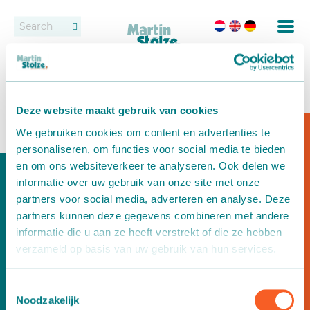
Conveyor belts
Contact
United Kingdom
Roller bed conveyor belts
Dealers
16 December 2021
Deze website maakt gebruik van cookies
Rental
We gebruiken cookies om content en advertenties te
Would you like more information?
personaliseren, om functies voor social media te bieden
Potting
en om ons websiteverkeer te analyseren. Ook delen we
informatie over uw gebruik van onze site met onze
Fixed conveyor system
partners voor social media, adverteren en analyse. Deze
partners kunnen deze gegevens combineren met andere
Setting and spacing
informatie die u aan ze heeft verstrekt of die ze hebben
verzameld op basis van uw gebruik van hun services.
Delivery
Toestemmingsselectie
Would you like more information?
Delivery systems
Noodzakelijk