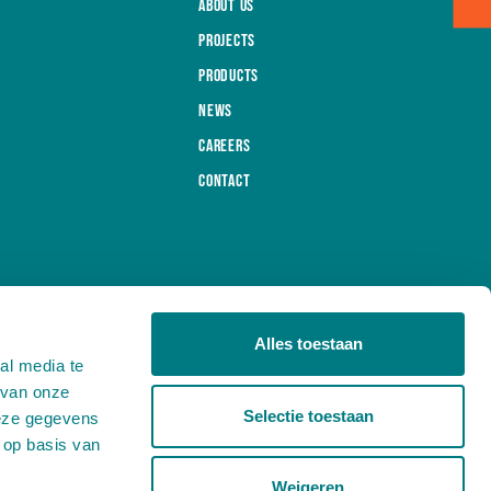
About us
Projects
Products
News
Careers
Contact
General Terms and Conditions
Alles toestaan
Privacy
al media te
 van onze
Selectie toestaan
deze gegevens
 op basis van
Weigeren