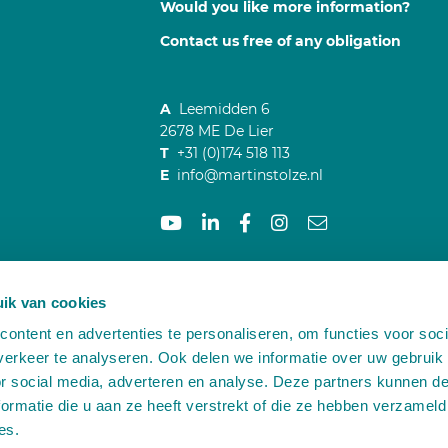
Would you like more information?
Contact us free of any obligation
A
Leemidden 6
2678 ME De Lier
T
+31 (0)174 518 113
E
info@martinstolze.nl
oorbehouden
Creatie & Realisatie The MindOffice
ik van cookies
ontent en advertenties te personaliseren, om functies voor soci
erkeer te analyseren. Ook delen we informatie over uw gebruik
or social media, adverteren en analyse. Deze partners kunnen 
ormatie die u aan ze heeft verstrekt of die ze hebben verzameld
es.