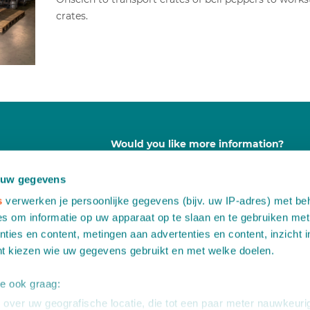
crates.
Would you like more information?
Contact us free of any obligation
 uw gegevens
s
verwerken je persoonlijke gegevens (bijv. uw IP-adres) met be
A
Leemidden 6
s om informatie op uw apparaat op te slaan en te gebruiken met
2678 ME De Lier
ties en content, metingen aan advertenties en content, inzicht i
T
+31 (0)174 518 113
nt kiezen wie uw gegevens gebruikt en met welke doelen.
E
info@martinstolze.nl
we ook graag:
over uw geografische locatie, die tot een paar meter nauwkeurig