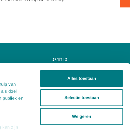
About us
Projects
Products
Alles toestaan
hulp van
News
 als doel
Careers
Selectie toestaan
n publiek en
Contact
Weigeren
 kan zijn