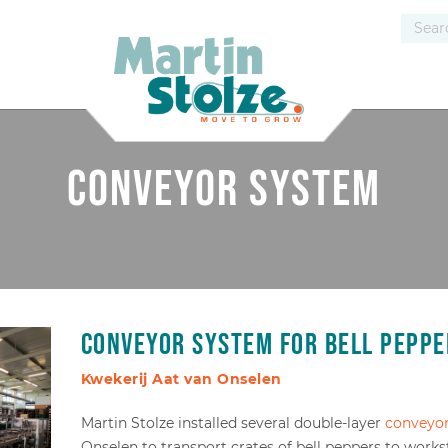
Conveyor system
Conveyor system for bell peppe
Kwekerij Aat van Onselen
Martin Stolze installed several double-layer
conveyo
Onselen to transport crates of bell peppers to work