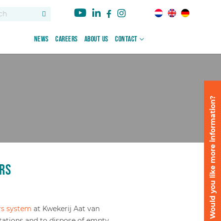
News
Careers
About us
Contact
Would you like more information?
rs
rs system
at Kwekerij Aat van
stations and to dispose of empty