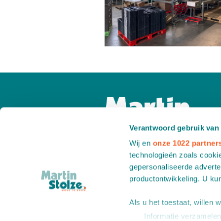
Verantwoord gebruik van
Wij en
onze 1022 partner
technologieën zoals cookie
gepersonaliseerde adverten
productontwikkeling. U ku
Als u het toestaat, willen 
Informatie verzamelen 