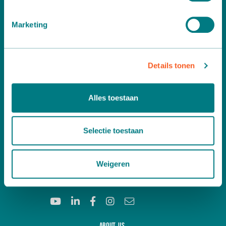
U kunt uw toestemming op elk moment wijzigen of
intrekken in de Cookieverklaring.
Marketing
We gebruiken cookies om content en advertenties te
personaliseren, om functies voor social media te bieden
Details tonen
en om ons websiteverkeer te analyseren. Ook delen we
informatie over uw gebruik van onze site met onze
partners voor social media, adverteren en analyse. Deze
Would you like more information?
Alles toestaan
partners kunnen deze gegevens combineren met andere
Contact us free of any obligation
informatie die u aan ze heeft verstrekt of die ze hebben
verzameld op basis van uw gebruik van hun services.
Selectie toestaan
A
Leemidden 6
2678 ME De Lier
Weigeren
T
+31 (0)174 518 113
E
info@martinstolze.nl
About us