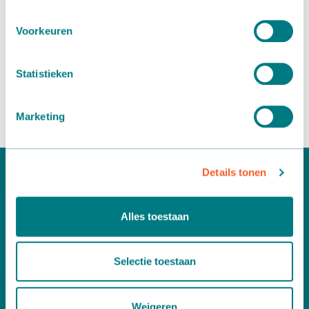
Voorkeuren
Statistieken
We have delivered a
potting machine
to a client who grows
Asian plants.
Marketing
Details tonen
Alles toestaan
Selectie toestaan
Would you like more information?
Weigeren