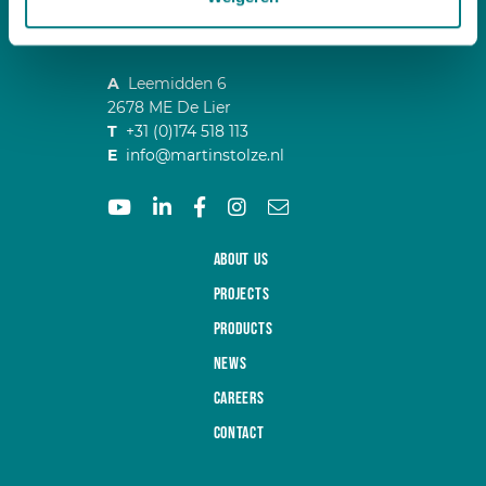
Contact us free of any obligation
A
Leemidden 6
2678 ME De Lier
T
+31 (0)174 518 113
E
info@martinstolze.nl
About us
Projects
Products
News
Careers
Contact